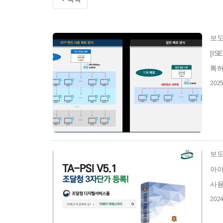
보
[I
특허
2025
보
아이
사용
2024