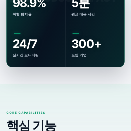
99.0%
5분
위협 탐지율
평균 대응 시간
24/7
300+
실시간 모니터링
도입 기업
핵심 기능